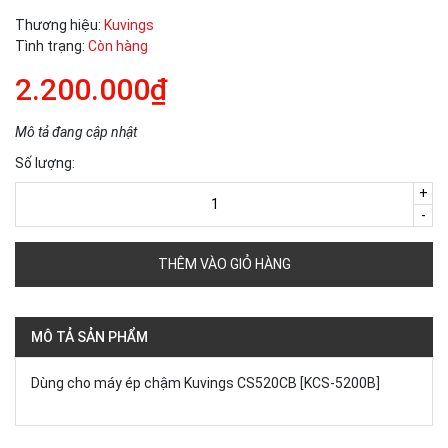
Thương hiệu:
Kuvings
Tình trạng:
Còn hàng
2.200.000₫
Mô tả đang cập nhật
Số lượng:
+
-
THÊM VÀO GIỎ HÀNG
MÔ TẢ SẢN PHẨM
Dùng cho máy ép chậm Kuvings CS520CB [KCS-5200B]