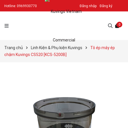
Hotline:
0969930770
Đăng nhập
Đăng ký
0
Trang chủ
Linh Kiện & Phụ kiện Kuvings
Tô ép máy ép
chậm Kuvings CS520 [KCS-5200B]