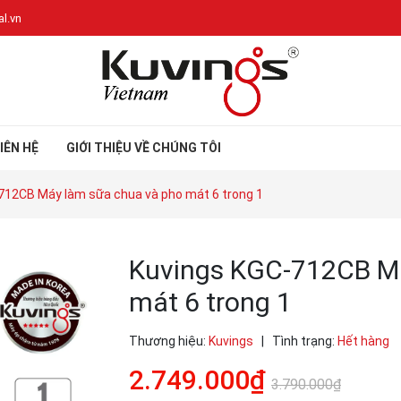
l.vn
IÊN HỆ
GIỚI THIỆU VỀ CHÚNG TÔI
712CB Máy làm sữa chua và pho mát 6 trong 1
Kuvings KGC-712CB Má
mát 6 trong 1
Thương hiệu:
Kuvings
|
Tình trạng:
Hết hàng
2.749.000₫
3.790.000₫