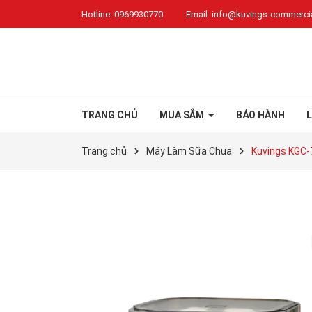
Hotline:
0969930770
Email:
info@kuvings-commercia
TRANG CHỦ
MUA SẮM
BẢO HÀNH
L
Trang chủ
Máy Làm Sữa Chua
Kuvings KGC-