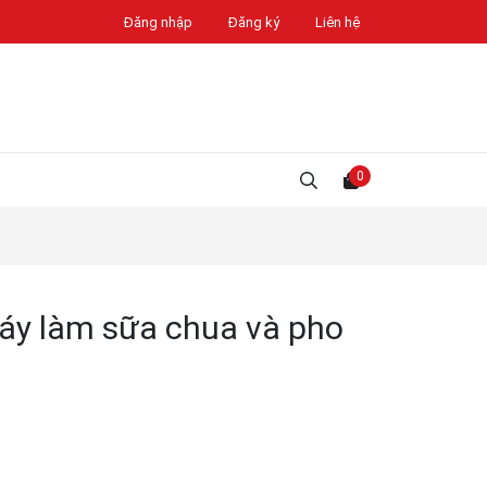
Đăng nhập
Đăng ký
Liên hệ
0
y làm sữa chua và pho