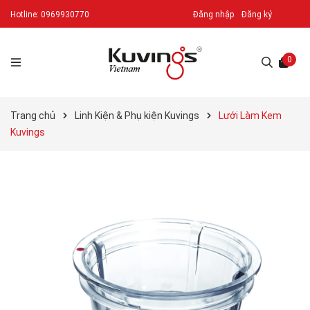
Hotline:
0969930770
Đăng nhập
Đăng ký
0
Trang chủ
Linh Kiện & Phụ kiện Kuvings
Lưới Làm Kem
Kuvings