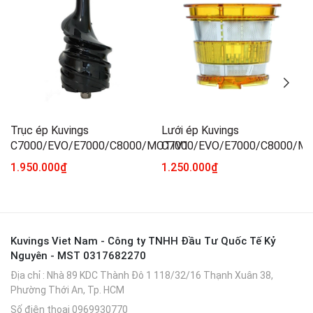
Trục ép Kuvings
Lưới ép Kuvings
C7000/EVO/E7000/C8000/MOTIV1
C7000/EVO/E7000/C8000/Mo
1.950.000₫
1.250.000₫
Kuvings Viet Nam - Công ty TNHH Đầu Tư Quốc Tế Kỷ
Nguyên - MST 0317682270
Địa chỉ
: Nhà 89 KDC Thành Đô 1 118/32/16 Thạnh Xuân 38,
Phường Thới An, Tp. HCM
Số điện thoại
0969930770