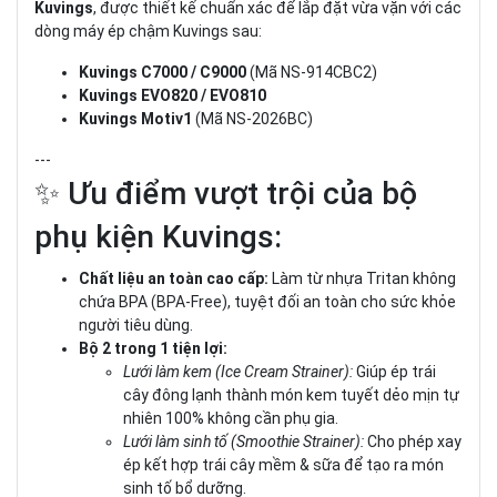
Kuvings
, được thiết kế chuẩn xác để lắp đặt vừa vặn với các
dòng máy ép chậm Kuvings sau:
Kuvings C7000 / C9000
(Mã NS-914CBC2)
Kuvings EVO820 / EVO810
Kuvings Motiv1
(Mã NS-2026BC)
---
✨ Ưu điểm vượt trội của bộ
phụ kiện Kuvings:
Chất liệu an toàn cao cấp:
Làm từ nhựa Tritan không
chứa BPA (BPA-Free), tuyệt đối an toàn cho sức khỏe
người tiêu dùng.
Bộ 2 trong 1 tiện lợi:
Lưới làm kem (Ice Cream Strainer):
Giúp ép trái
cây đông lạnh thành món kem tuyết dẻo mịn tự
nhiên 100% không cần phụ gia.
Lưới làm sinh tố (Smoothie Strainer):
Cho phép xay
ép kết hợp trái cây mềm & sữa để tạo ra món
sinh tố bổ dưỡng.