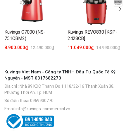
Kuvings C7000 (NS-
Kuvings REVO830 [KSP-
751CBM2)
2428CB]
8.900.000₫
11.049.000₫
12.490.000₫
14.990.000₫
Kuvings Viet Nam - Công ty TNHH Đầu Tư Quốc Tế Kỷ
Nguyên - MST 0317682270
Địa chỉ
: Nhà 89 KDC Thành Đô 1 118/32/16 Thạnh Xuân 38,
Phường Thới An, Tp. HCM
Số điện thoại
0969930770
Email
info@kuvings-commercial.vn